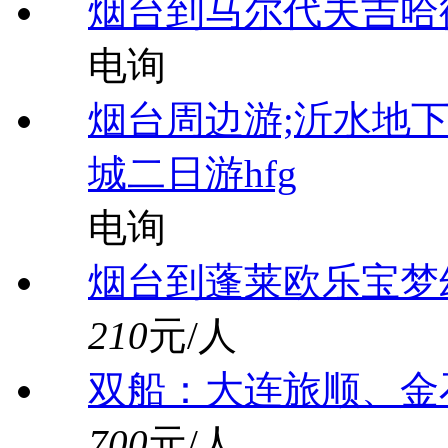
烟台到马尔代夫吉哈德
电询
烟台周边游;沂水地
城二日游hfg
电询
烟台到蓬莱欧乐宝梦
210
元/人
双船：大连旅顺、金
700
元/人