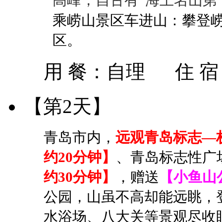
乘
崂山景区车进山
：攀登
区
。
用 餐：
自理
住 
【第2天】
青岛市内，
远观青岛标志—
约20分钟】
、青岛标志性广
约30分钟】
，赠送
【小鱼山
公园，山虽不高却能远眺，
水浴场、八大关等景观尽收