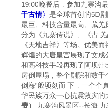
19:00晚餐后，参加九寨
千古情
》
是全球首创的5D
最巨、科技含量最高、藏羌
分为《九寨传说》、《古 
《天地吉祥》等场。优美而
辉煌的大唐皇宫展现了文成
和高科技手段再现了阿坝州5
房倒屋塌，整个剧院和数千个
倒海”般顷刻而 下，一个
华民族万众一心抗震救灾的
费）
九寨沟风景区--长海 九