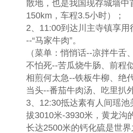
散地，也是我国现存城墙中
150km，车程3.5小时）；
2、11:00到达川主寺镇
--“马家牛肉”。
（菜单：悄悄话--凉拌牛舌
不怕死--苦瓜烧牛肠、前程似
相煎何太急--铁板牛柳、绝代
当头--番茄牛肉汤、吃里扒外
3、12:30抵达素有人间瑶
拔3010米-3930米，黄
长达2500米的钙化硫是世