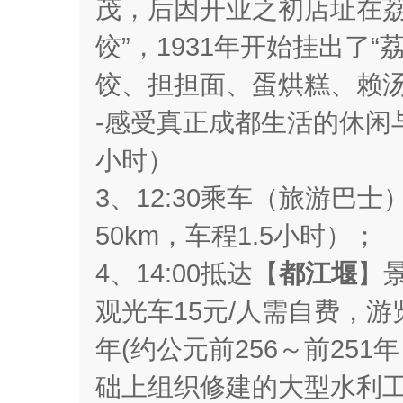
茂，后因开业之初店址在荔
饺”，1931年开始挂出了
饺、担担面、蛋烘糕、赖汤
-感受真正成都生活的休闲
小时）
3、12:30乘车（旅游巴
50km，车程1.5小时）；
4、14:00抵达【
都江堰
】
观光车15元/人需自费，游
年(约公元前256～前25
础上组织修建的大型水利