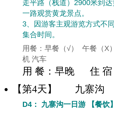
走平路（栈道）2900米到
一路观赏黄龙景点。
3、因游客主观游览方式不
集合时间。
用餐：早餐（√） 午餐（X
机 汽车
用 餐：
早晚
住 
【第4天】
九寨沟
D4： 九寨沟一日游 【餐饮