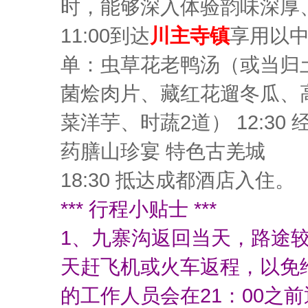
时，能够深入体验韵味深厚
11:00到达
川主寺镇
享用以中
单：虫草花老鸭汤（或当归
菌烩肉片、藏红花遛冬瓜、
菜洋芋、时蔬2道） 12:3
药膳山珍宴 特色古羌城
18:30 抵达成都酒店入住。
*** 行程小贴士 ***
1、九寨沟返回当天，路途
天赶飞机或火车返程，以免
的工作人员会在21：00之