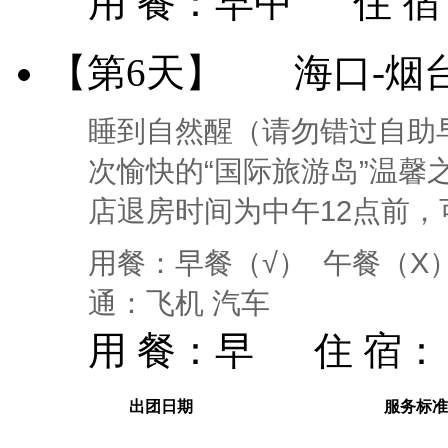
用 餐：
早中
住 
【第6天】
海口-烟
睡到自然醒（请勿错过自助
次愉快的“国际旅游岛”温
店退房时间为中午12点前
用餐：早餐（√） 午餐（X
通：飞机 汽车
用 餐：
早
住 宿：
出团日期
服务标准