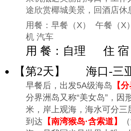
途欣赏椰城美景，回酒店休
用餐：早餐（X） 午餐（X
机 汽车
用 餐：
自理
住 
【第2天】
海口-三
早餐后，出发5A级海岛
【分
分界洲岛又称“美女岛”，因
米，岸上观海，海水可分三
到达
【南湾猴岛·含索道】
（