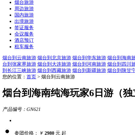
烟台旅游
周边旅游
国内旅游
出境旅游
签证服务
会议服务
酒店预订
租车服务
烟台到云南旅游
烟台到北京旅游
烟台到华东旅游
烟台到海南
台到张家界旅游
烟台到大连旅游
烟台到河南旅游
烟台到四川
到长江三峡旅游
烟台到西藏旅游
烟台到新疆旅游
烟台到陕甘
您的位置：
首页
> 烟台到云南旅游
烟台到海南纯海玩家6日游（独
产品编号：GN621
参团价格：
￥
2980
元 起