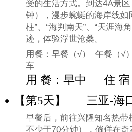
受的生活方式。到达4A景区
钟），漫步蜿蜒的海岸线如
柱”、“海判南天”、“天涯
迹，体验浮世沧桑。
用餐：早餐（√） 午餐（√
车
用 餐：
早中
住 
【第5天】
三亚-海
早餐后，前往兴隆知名热带
不少于70分钟），倘佯在