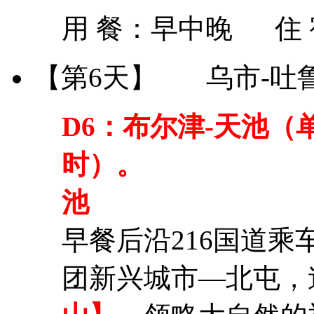
用 餐：
早中晚
住
【第6天】
乌市-吐
D6：
布尔津-天池（单
时）。
池
早餐后沿216国道
团新兴城市—北屯，