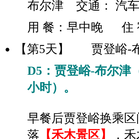
布尔津 交通： 汽
用 餐：
早中晚
住
【第5天】
贾登峪-
D5：
贾登峪-布尔津（
小时）
早餐后贾登峪换乘区
落
【禾木景区】
，禾