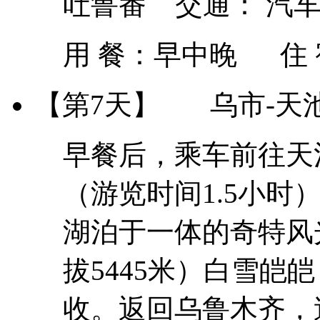
吐鲁番 交通： 汽
用 餐：
早中晚
住
【第7天】
乌市-天
早餐后，乘车前往天
（游览时间1.5小
湖泊于一体的奇特风
拔5445米）白雪皑
收。返回乌鲁木齐，