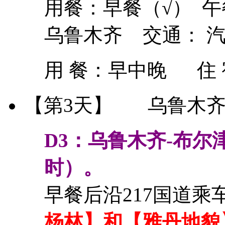
用餐：早餐（√） 午
乌鲁木齐 交通： 
用 餐：
早中晚
住
【第3天】
乌鲁木齐-
D3：
乌鲁木齐-布尔津
时）。
早餐后沿217国道
杨林】和【雅丹地貌