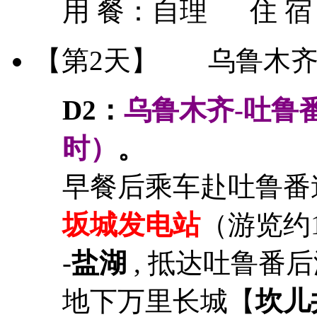
用 餐：
自理
住 
【第2天】
乌鲁木齐-
D2：
乌鲁木齐-吐鲁番
时
）
。
早餐后乘车赴吐鲁番
坂城发电站
（游览约
-
盐湖
, 抵达吐鲁番
地下万里长城【
坎儿