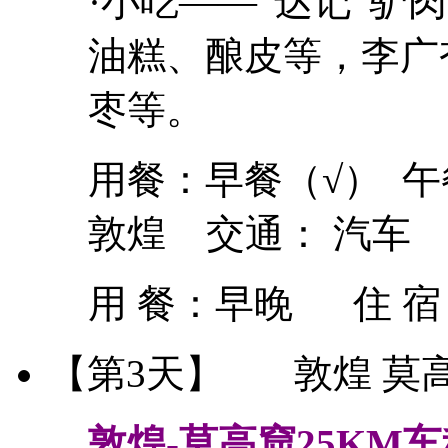
·小吃——“达记”
油糕、酿皮等，李广
枣等。
用餐：早餐（√） 午
敦煌 交通： 汽车
用 餐：
早晚
住 
【第3天】
敦煌 莫高
敦煌-莫高窟25KM车