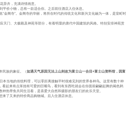
奇花异卉，充满诗情画意。
牌到平价小物，总有一款适合你。之后前往酒店入住休息。
得名“金阁寺”。金阁寺的华丽，将所在时代的传统文化和新兴文化融为一体，是室町时
、应天门、大极殿及神苑等部分，有着明显的唐代中国建筑的风格。特别安排神苑赏
日本民族的象征。（
如遇天气原因无法上山则改为富士山一合目+富士山资料馆，因富
里日本当地的传统料理，可以零距离接触平时很难见到的世界各种鸟。这里有数十种
，看起来有点笨拙有可爱的巨嘴鸟，看到有东西吃就会在你面前翩翩起舞的褐色鹈
有数种热带鱼共同生活着，是喜爱大自然和摄影的朋友们的欢乐天堂。
人想来了又来的特价商品购物城。后入住酒店休息。