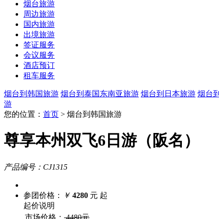
烟台旅游
周边旅游
国内旅游
出境旅游
签证服务
会议服务
酒店预订
租车服务
烟台到韩国旅游
烟台到泰国东南亚旅游
烟台到日本旅游
烟台
游
您的位置：
首页
> 烟台到韩国旅游
尊享本州双飞6日游（阪名）
产品编号：CJ1315
参团价格：
￥
4280
元 起
起价说明
市场价格：
4480元