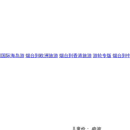
到国际海岛游
烟台到欧洲旅游
烟台到香港旅游
游轮专版
烟台到
儿童价：
电询