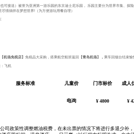
人以上也可接送）被誉为亚洲第一游乐园的东京迪士尼乐园， 乐园主要分为世界市集、
里尽情徜徉在梦想世界!（为方便游玩用餐自理）
车
【机场免税店】
免税品大采购，搭乘航空航班返回
【青岛机场】，
乘车回烟台结束愉
通：飞机
服务标准
儿童价
门市标价
成人
电询
¥ 4800
¥ 4
公司政策性调整燃油税费，在未出票的情况下将进行多退少补，