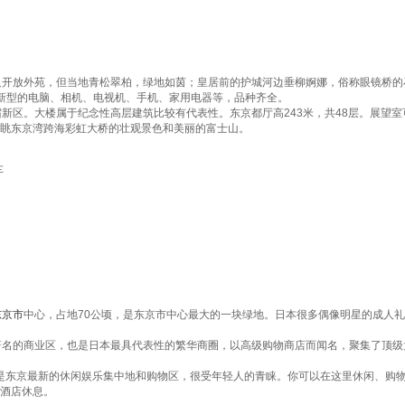
只开放外苑，但当地青松翠柏，绿地如茵；皇居前的护城河边垂柳婀娜，俗称眼镜桥
新型的电脑、相机、电视机、手机、家用电器等，品种齐全。
新区。大楼属于纪念性高层建筑比较有代表性。东京都厅高243米，共48层。展望室可
眺东京湾跨海彩虹大桥的壮观景色和美丽的富士山。
车
东京市
中心，占地70公顷，是东京市中心最大的一块绿地。日本很多偶像明星的成人
著名的商业区，也是日本最具代表性的繁华商圈，以高级购物商店而闻名，聚集了顶
是东京最新的休闲娱乐集中地和购物区，很受年轻人的青睐。你可以在这里休闲、购
酒店休息。