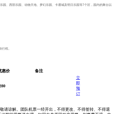
探险乐园、西部乐园、动物天地、梦幻乐园、卡通城及明日乐园等7个区，园内的舞台以
快行程。
优惠价
备注
立
即
280
预
订
敬请谅解。团队机票一经开出，不得更改、不得签转、不得退