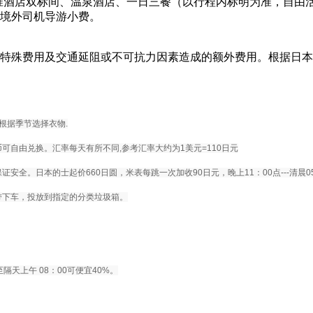
准酒店双标间、温泉酒店、一日三餐（以行程内标明为准，自由
境外司机导游小费。
特殊费用及交通延阻或不可抗力因素造成的额外费用。根据日本
根据季节选择衣物.
自由兑换。汇率每天有所不同,参考汇率大约为1美元=110日元
。日本的士起价660日圆，米表每跳一次加收90日元，晚上11：00点---清晨05
带下车，投放到指定的分类垃圾箱。
隔天上午 08：00可便宜40%。