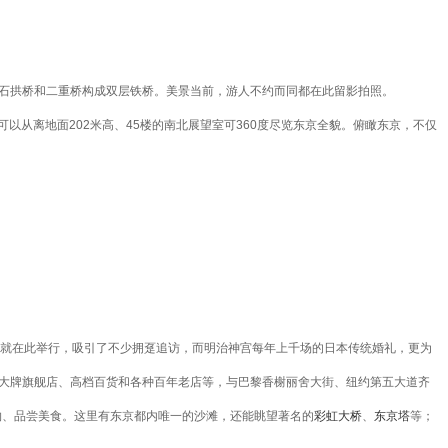
的石拱桥和二重桥构成双层铁桥。美景当前，游人不约而同都在此留影拍照。
以从离地面202米高、45楼的南北展望室可360度尽览东京全貌。俯瞰东京，不仅
礼就在此举行，吸引了不少拥趸追访，而明治神宫每年上千场的日本传统婚礼，更为
级大牌旗舰店、高档百货和各种百年老店等，与巴黎香榭丽舍大街、纽约第五大道齐
物、品尝美食。这里有东京都内唯一的沙滩，还能眺望著名的
彩虹大桥
、
东京塔
等；