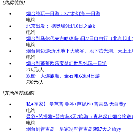
[热卖线路]
烟台纯玩一日游：37°梦幻海 一日游
电询
北京出发： 德奥瑞9日/10日之旅k
电询
烟台到马尔代夫吉哈德岛6日/7日自由行（北京起止
电询
烟台周边游;沂水地下大峡谷、地下萤光湖、天上王城
电询
烟台到蓬莱欧乐宝梦幻世界纯玩一日游
210
元/人
双船：大连旅顺、金石滩双船4日游
700
元/人
[其他推荐线路]
私●享家】 曼芭普 曼谷+芭提雅+普吉岛 无自费y
电询
曼谷+芭提雅+普吉岛8天7晚游（青岛起止烟台接送
电询
烟台到普吉岛：皇家别墅普吉岛6晚7天之旅yy