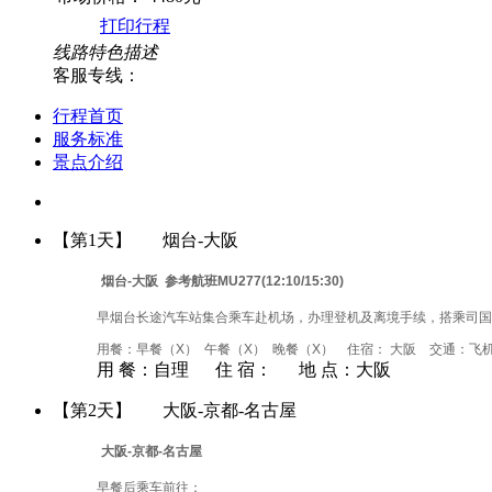
打印行程
线路特色描述
客服专线：
行程首页
服务标准
景点介绍
【第1天】
烟台-大阪
烟台-大阪
参考航班MU277(12:10/15:30)
早烟台长途汽车站集合乘车赴机场，办理登机及离境手续，搭乘司国
用餐：早餐（X） 午餐（X） 晚餐（X） 住宿： 大阪 交通：飞
用 餐：
自理
住 宿：
地 点：
大阪
【第2天】
大阪-京都-名古屋
大阪-京都-名古屋
早餐后乘车前往：