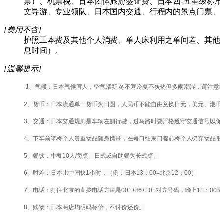
票）、机票税、日本团体旅游签证费、日本四-五星级标
文导游、专业领队、日本国内交通、行程内的景点门票、
[费用不含]
护照工本费及其他个人消费、单人床利用之单间差、其他
息时间）。
[温馨提示]
1、气候：日本气候宜人，空气清新,冬不寒冷夏不炎热但多雨潮湿，请注意
2、货币：日本流通单一货币为日圆，人民币不能自由兑换日元，美元、港币可
3、交通：日本交通规则是车辆左侧行驶，过马路时要严格遵守交通信号以保证安全
4、下车前请将个人贵重物品随身携带，在每日结束日程前将个人扔弃物品
5、餐饮：中餐10人/每桌。日式或自助餐为长式桌。
6、时差：日本比中国快1小时，（例：日本13：00=北京12：00）
7、电话：打往北京的直拨电话方法是001+86+10+对方号码，晚上11：00至
8、购物：日本商店均明码标价，不讨价还价。