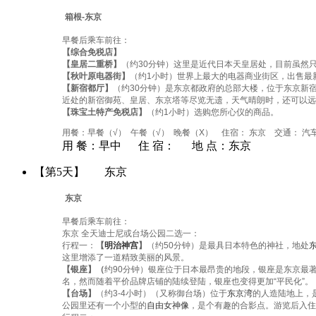
箱根-东京
早餐后乘车前往：
【综合免税店】
【皇居二重桥】
（约30分钟）这里是近代日本天皇居处，目前虽然
【秋叶原电器街】
（约1小时）世界上最大的电器商业街区，出售最
【新宿都厅】
（约30分钟）是东京都政府的总部大楼，位于东京新宿
近处的新宿御苑、皇居、东京塔等尽览无遗，天气晴朗时，还可以远
【珠宝土特产免税店】
（约1小时）选购您所心仪的商品。
用餐：早餐（√） 午餐（√） 晚餐（X） 住宿： 东京 交通： 汽
用 餐：
早中
住 宿：
地 点：
东京
【第5天】
东京
东京
早餐后乘车前往：
东京 全天迪士尼或台场公园二选一：
行程一：
【
明治神宫
】
（约50分钟）是最具日本特色的神社，地处
这里增添了一道精致美丽的风景。
【银座】（
约90分钟）银座位于日本最昂贵的地段，银座是东京最
名，然而随着平价品牌店铺的陆续登陆，银座也变得更加“平民化”。
【台场】
（约3-4小时）（又称御台场）位于
东京湾
的人造陆地上，
公园里还有一个小型的
自由女神像
，是个有趣的合影点。游览后入住