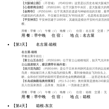
【大阪城公园】
（不登城）（约40分钟）这里是以历史名城大阪城
【心斋桥商业街】
（约60分钟）位于大阪市中央区，是大阪最大的
【金阁寺】
（约50分钟）位于充满历史遗迹与神秘传说的京都，最早
代建筑的代表杰作。不仅被日本指定为“特别名胜”，也是闻名遐迩的
【平安神宫】
平安神宫建于1895年，其建筑是模仿平安时代皇宫
樱。
用餐：早餐（√） 午餐（√） 晚餐（√） 住宿： 名古屋 交通： 
用 餐：
早中晚
住 宿：
地 点：
名古屋
【第3天】
名古屋-箱根
名古屋-箱根
早餐后乘车前往：
【富士山五合目】
（约50分钟）位于富士山箱根地区，如天气允许
士山温差较大，建议携带长袖外套
）
【挂川花鸟园】
（约90分钟）是位于日本本州静冈县挂川市的以在
鸟类：例如被日本人视为福鸟的猫头鹰，看到食物就会飞到你头上
鹕，会和你打招呼的聪明可爱的班色金刚鹦鹉晴夏……这里还有各式
【长岛或御殿场奥特莱斯】
（约1.5-2小时）奥特莱斯是拥有2
后入住温泉酒店，品美食、泡温泉，一洗旅途之疲劳。
用餐：早餐（√） 午餐（√） 晚餐（√） 住宿： 箱根 交通： 无
用 餐：
早中晚
住 宿：
地 点：
箱根
【第4天】
箱根-东京