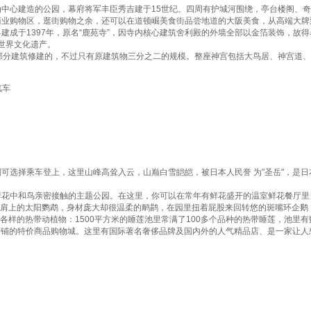
为中心建造的公园，幕府将军丰臣秀吉建于15世纪。四周有护城河围绕，亭台楼阁、
商业购物区，逛街购物之余，还可以在道顿崛美食街品尝地道的大阪美食，从高端大
建成于1397年，原名“鹿苑寺”，因寺内核心建筑舍利殿的外墙全部以金箔装饰，故
世界文化遗产。
的部分建筑修建的，不过只有原建筑物三分之二的规模。整座神宫包括大鸟居、神宫道
汽车
则可选择乘车登上，这里山峰高耸入云，山巅白雪皑皑，被日本人民誉 为"圣岳"，是
鲜花中和鸟亲密接触的主题公园。在这里，你可以在常年有鲜花盛开的温室鲜花餐厅
、肩上的太阳鹦鹉，身材庞大却很温柔的鸸鹋，在园里扭着屁股来回转悠的斑嘴环企鹅
各样的热带动植物：1500平方米的睡莲池里常满了100多个品种的热带睡莲，池里
40家店铺的特价商品购物城。这里有国际著名奢侈品牌及国内外的人气精品店、是一家让